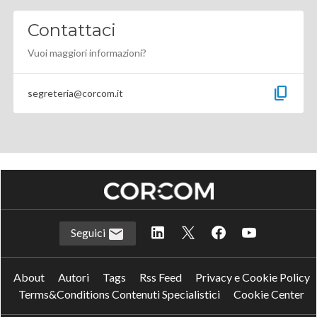
Contattaci
Vuoi maggiori informazioni?
content_copy
segreteria@corcom.it
Seguici
About
Autori
Tags
Rss Feed
Privacy e Cookie Policy
Terms&Conditions Contenuti Specialistici
Cookie Center