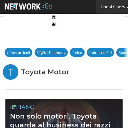
Facebook
I nostri servi
Twitter
Linkedin
Email
Ultimi articoli
Digital Economy
Telco
Industria 4.0
Spac
T
Toyota Motor
IL PIANO
Non solo motori, Toyota
guarda al business dei razzi