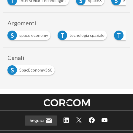
S
S
Interstellar Technologies
SpaceX
Starlink
Argomenti
S
T
T
space economy
tecnologia spaziale
telecomunic
Canali
S
SpacEconomy360
Seguici