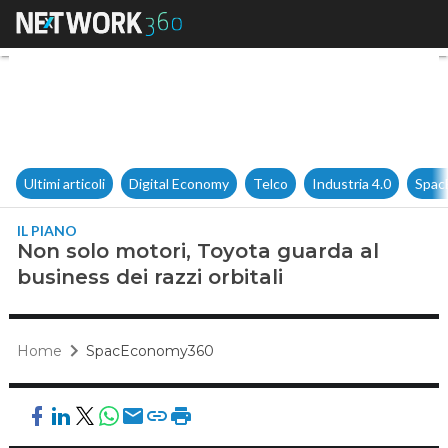
Non solo motori, Toyota guarda
Ultimi articoli
Digital Economy
Telco
Industria 4.0
Spac
IL PIANO
Non solo motori, Toyota guarda al
business dei razzi orbitali
Home
SpacEconomy360