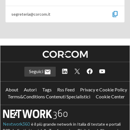
content_copy
segreteria@corcom.it
Seguici
About
Autori
Tags
Rss Feed
Privacy e Cookie Policy
Terms&Conditions Contenuti Specialistici
Cookie Center
Nextwork360
è il più grande network in Italia di testate e portali