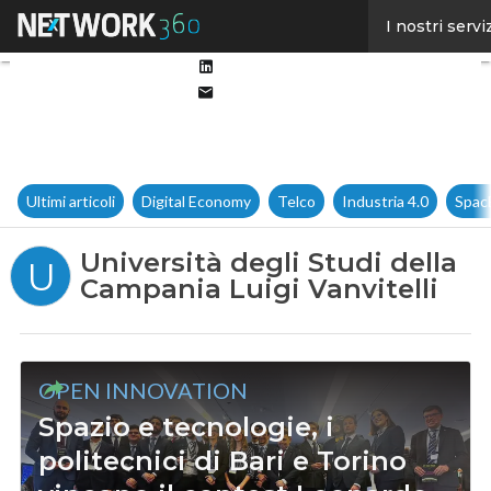
Facebook
I nostri servi
Twitter
Linkedin
Email
Ultimi articoli
Digital Economy
Telco
Industria 4.0
Spac
Università degli Studi della
U
Campania Luigi Vanvitelli
OPEN INNOVATION
Spazio e tecnologie, i
politecnici di Bari e Torino