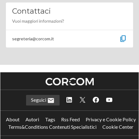
Contattaci
Vuoi maggiori informazioni?
content_copy
segreteria@corcom.it
Seguici
About
Autori
Tags
Rss Feed
Privacy e Cookie Policy
Terms&Conditions Contenuti Specialistici
Cookie Center