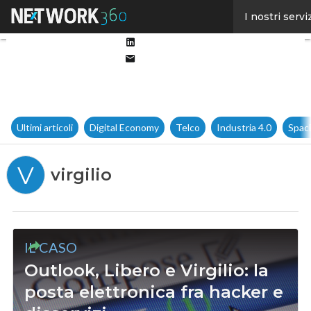
Facebook
I nostri servi
Twitter
Linkedin
Email
Ultimi articoli
Digital Economy
Telco
Industria 4.0
Spac
V
virgilio
IL CASO
Outlook, Libero e Virgilio: la
posta elettronica fra hacker e