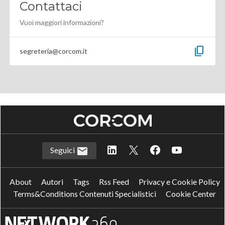
Contattaci
Vuoi maggiori informazioni?
content_copy
segreteria@corcom.it
Seguici
About
Autori
Tags
Rss Feed
Privacy e Cookie Policy
Terms&Conditions Contenuti Specialistici
Cookie Center