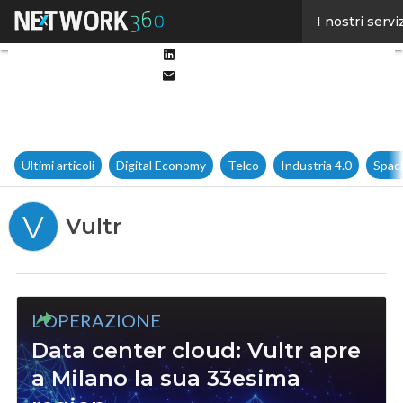
Facebook
I nostri servi
Twitter
Linkedin
Email
Ultimi articoli
Digital Economy
Telco
Industria 4.0
Spac
V
Vultr
L'OPERAZIONE
Data center cloud: Vultr apre
a Milano la sua 33esima