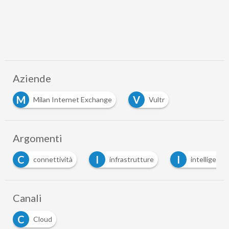
Aziende
M
V
Milan Internet Exchange
Vultr
Argomenti
C
I
I
connettività
infrastrutture
intelligenza 
Canali
C
Cloud