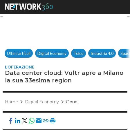
Data center cloud: Vultr apre
Ultimi articoli
Digital Economy
Telco
Industria 4.0
Spac
L'OPERAZIONE
Data center cloud: Vultr apre a Milano
la sua 33esima region
Home
Digital Economy
Cloud