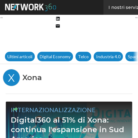
Facebook
I nostri servi
Twitter
Linkedin
Email
Ultimi articoli
Digital Economy
Telco
Industria 4.0
Spac
X
Xona
INTERNAZIONALIZZAZIONE
Digital360 al 51% di Xona:
continua l'espansione in Sud