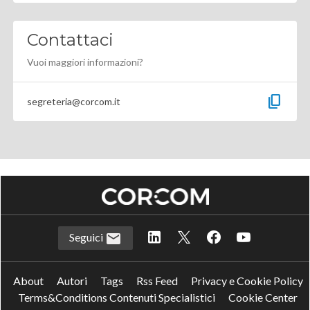
Contattaci
Vuoi maggiori informazioni?
content_copy
segreteria@corcom.it
Seguici
About
Autori
Tags
Rss Feed
Privacy e Cookie Policy
Terms&Conditions Contenuti Specialistici
Cookie Center