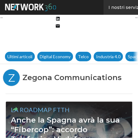
Facebook
I nostri servi
Twitter
Linkedin
Email
Ultimi articoli
Digital Economy
Telco
Industria 4.0
Spac
Z
Zegona Communications
LA ROADMAP FTTH
Anche la Spagna avrà la sua
“Fibercop”: accordo