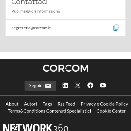
Contattaci
Vuoi maggiori informazioni?
content_copy
segreteria@corcom.it
Seguici
About
Autori
Tags
Rss Feed
Privacy e Cookie Policy
Terms&Conditions Contenuti Specialistici
Cookie Center