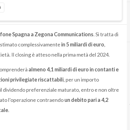
i
afone Spagna a Zegona Communications
. Si tratta di
 è stimato complessivamente
in 5 miliardi di euro
,
ietà. Il closing è atteso nella prima metà del 2024.
e comprenderà
almeno 4,1 miliardi di euro in contanti e
ioni privilegiate riscattabili
, per un importo
il dividendo preferenziale maturato, entro e non oltre
ziato l’operazione contraendo
un debito pari a 4,2
tale
.