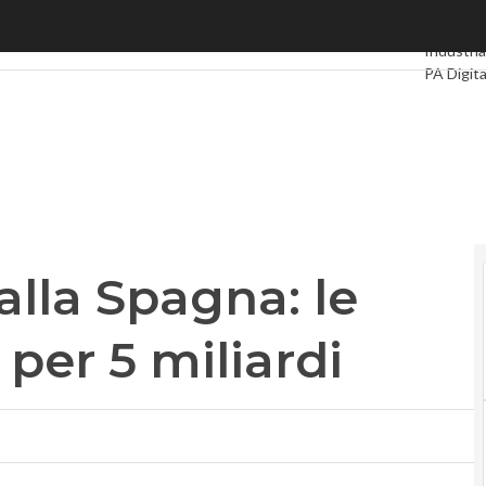
a Spagna: le attività a Zagona per 5 miliardi
Ultimi art
Industria
PA Digita
Intelligen
Videoint
Podcast
alla Spagna: le
 per 5 miliardi