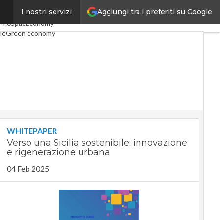
Aggiungi tra i preferiti su Google
I nostri servizi
icoli
Digital Economy
Telco
 4.0
SpacEconomy
le
Green economy
za artificiale
erviste
Le Guide di CorCom
Privacy
WHITEPAPER
Verso una Sicilia sostenibile: innovazione
e rigenerazione urbana
04 Feb 2025