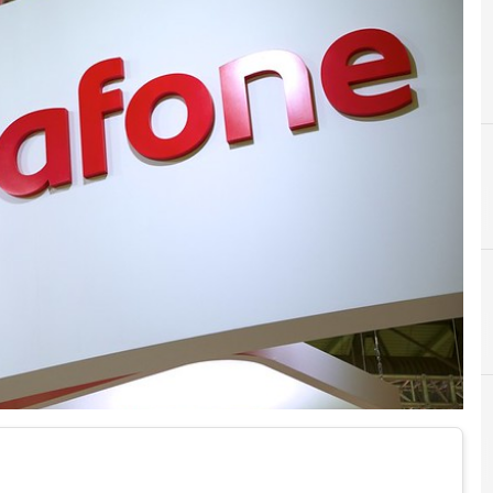
S
Saudi Telecom Company
C
c