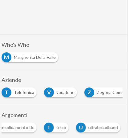
Who's Who
M
Margherita Della Valle
Aziende
T
V
Z
Telefonica
vodafone
Zegona Communicati
Argomenti
T
U
onsolidamento tlc
telco
ultrabroadband