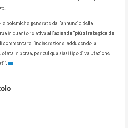
9%.
 le polemiche generate dall’annuncio della
sa in quanto relativa
all’azienda “più strategica del
 di commentare l’indiscrezione, adducendo la
tata in borsa, per cui qualsiasi tipo di valutazione
ti”.
colo