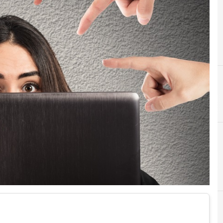
A
C
antonello soro
cyberbullismo