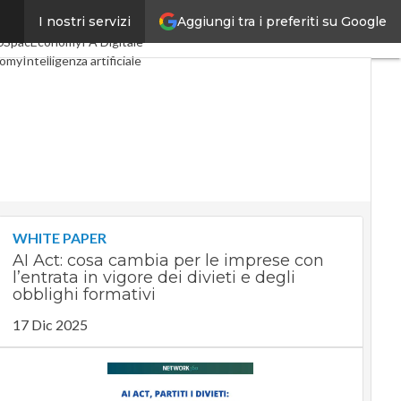
Aggiungi tra i preferiti su Google
I nostri servizi
li
Digital Economy
Telco
0
SpacEconomy
PA Digitale
nomy
Intelligenza artificiale
iste
Le Guide di CorCom
vacy
WHITE PAPER
AI Act: cosa cambia per le imprese con
l’entrata in vigore dei divieti e degli
obblighi formativi
17 Dic 2025