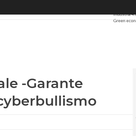
e -Garante Privacy contro il cyberbullismo
Ultimi artico
Industria 4.
Green eco
Videointerv
Podcast
Pri
ale -Garante
 cyberbullismo