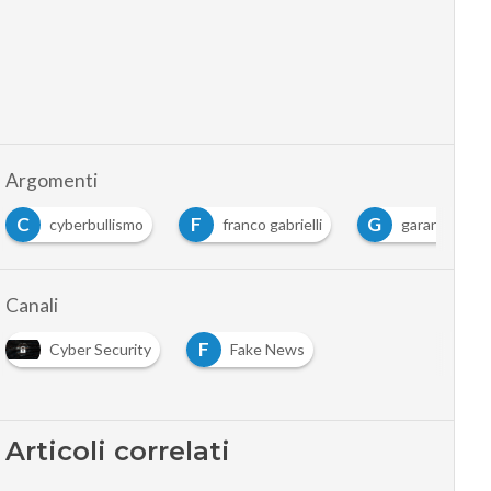
Argomenti
F
G
P
franco gabrielli
garante privacy
polizia po
Canali
F
Cyber Security
Fake News
Articoli correlati