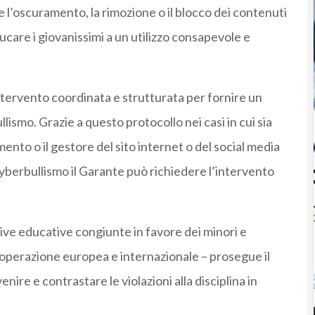
e l’oscuramento, la rimozione o il blocco dei contenuti
educare i giovanissimi a un utilizzo consapevole e
ntervento coordinata e strutturata per fornire un
lismo. Grazie a questo protocollo nei casi in cui sia
mento o il gestore del sito internet o del social media
yberbullismo il Garante può richiedere l’intervento
ative educative congiunte in favore dei minori e
cooperazione europea e internazionale – prosegue il
ire e contrastare le violazioni alla disciplina in