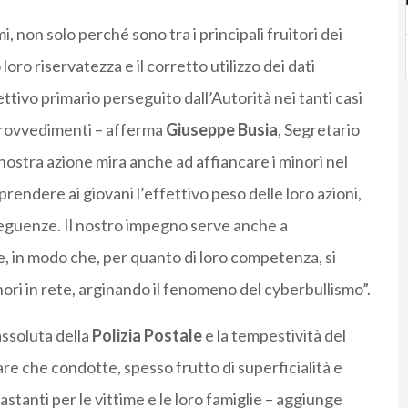
, non solo perché sono tra i principali fruitori dei
oro riservatezza e il corretto utilizzo dei dati
ettivo primario perseguito dall’Autorità nei tanti casi
 provvedimenti – afferma
Giuseppe Busia
, Segretario
 nostra azione mira anche ad affiancare i minori nel
prendere ai giovani l’effettivo peso delle loro azioni,
eguenze. Il nostro impegno serve anche a
ine, in modo che, per quanto di loro competenza, si
ori in rete, arginando il fenomeno del cyberbullismo”.
assoluta della
Polizia Postale
e la tempestività del
e che condotte, spesso frutto di superficialità e
tanti per le vittime e le loro famiglie – aggiunge