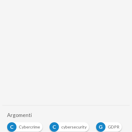
Argomenti
C
G
P
rime
cybersecurity
GDPR
privacy