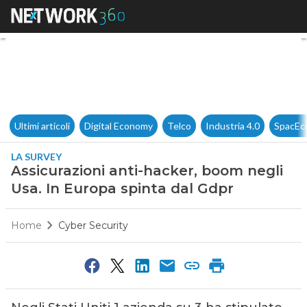
Assicurazioni anti-hacker, bo
Ultimi articoli
Digital Economy
Telco
Industria 4.0
SpacEc
LA SURVEY
Assicurazioni anti-hacker, boom negli
Usa. In Europa spinta dal Gdpr
Home
Cyber Security