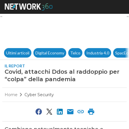
Covid, attacchi Ddos al raddo
Ultimi articoli
Digital Economy
Telco
Industria 4.0
SpacEc
IL REPORT
Covid, attacchi Ddos al raddoppio per
“colpa” della pandemia
Home
Cyber Security