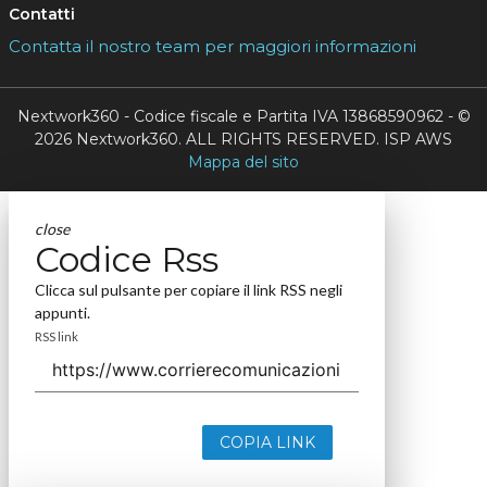
Contatti
Contatta il nostro team per maggiori informazioni
Nextwork360 - Codice fiscale e Partita IVA 13868590962 - ©
2026 Nextwork360. ALL RIGHTS RESERVED. ISP AWS
Mappa del sito
close
Codice Rss
Clicca sul pulsante per copiare il link RSS negli
appunti.
RSS link
COPIA LINK