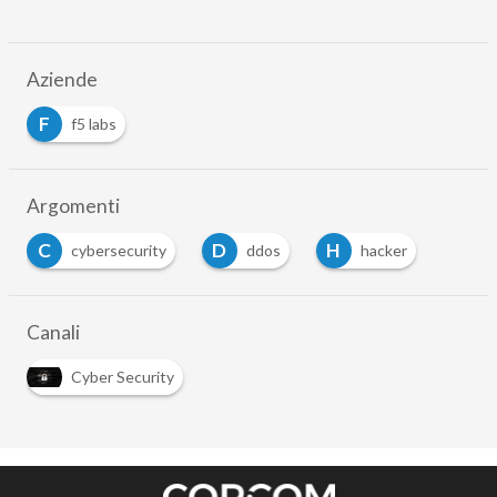
Aziende
F
f5 labs
Argomenti
C
D
H
cybersecurity
ddos
hacker
Canali
Cyber Security