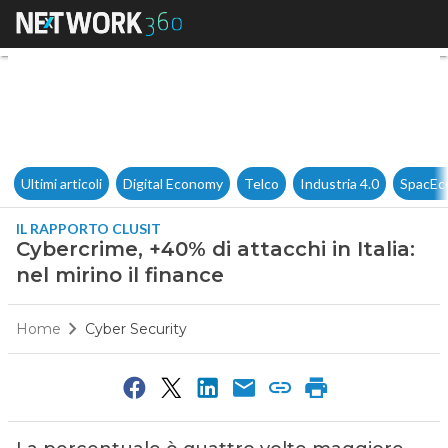
Cybercrime, +40% di attacchi in
Ultimi articoli
Digital Economy
Telco
Industria 4.0
SpacEc
IL RAPPORTO CLUSIT
Cybercrime, +40% di attacchi in Italia:
nel mirino il finance
Home
Cyber Security