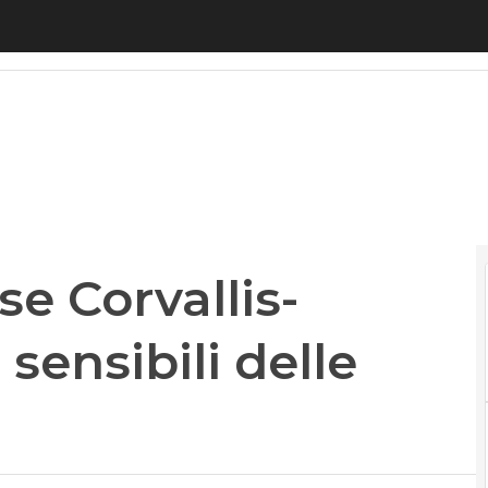
 Corvallis-ITsMine per i dati sensibili delle imprese
se Corvallis-
 sensibili delle