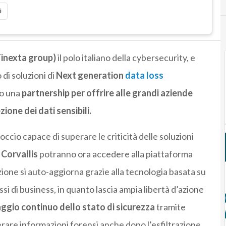
i
Tinexta group)
il
polo italiano della cybersecurity, e
 di soluzioni di
Next generation
data loss
to una
partnership per offrire alle grandi aziende
ione dei dati sensibili.
occio capace di superare le criticità delle soluzioni
i
Corvallis
potranno ora accedere alla
piattaforma
zione si auto-aggiorna grazie alla tecnologia basata su
essi di business, in quanto lascia ampia libertà d’azione
ggio continuo dello stato di sicurezza
tramite
rare informazioni forensi anche dopo l’esfiltrazione