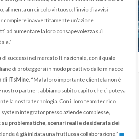
o, alimenta un circolo virtuoso: l’invio di avvisi
per compiere inavvertitamente un’azione
tti ad aumentare la loro consapevolezza sui
ale.”
di successi nel mercato It nazionale, con il quale
aliane di proteggersi in modo proattivo dalle minacce
o di ITsMine
. “Ma la loro importante clientela non è
me nostro partner: abbiamo subito capito che ci poteva
te la nostra tecnologia. Con il loro team tecnico
e system integrator presso aziende complesse,
 su problematiche, scenari reali e desiderata dei
aziende è già iniziata una fruttuosa collaborazione.”