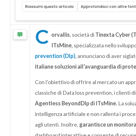
Riassumi questo articolo
Approfondisci con altre font
C
orvallis
, società di
Tinexta Cyber
(
ITsMine
, specializzata nello sviluppo
prevention (Dlp)
, annunciano di aver sigla
italiane soluzioni all’avanguardia di protez
Con
l’obiettivo di offrire al mercato un appr
classiche di Data loss prevention, i clienti d
Agentless BeyondDlp di ITsMine.
La solu
intelligenza artificiale e non rallenta i proc
agli utenti. Inoltre,
garantisce un monitora
dashboard interattive e consente di recupe