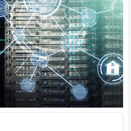
C
D
cybersecurity
data sec