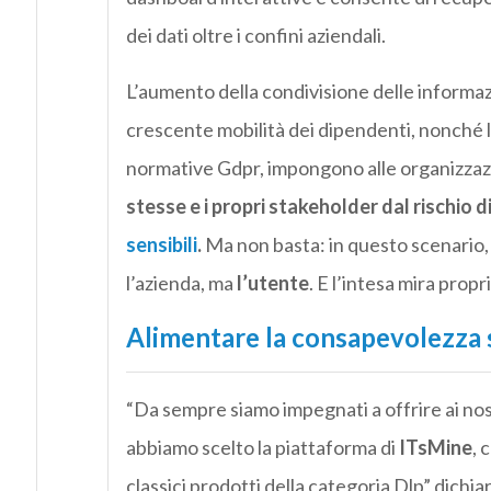
dei dati oltre i confini aziendali.
L’aumento della condivisione delle informazio
crescente mobilità dei dipendenti, nonché le
normative Gdpr
, impongono alle organizzazi
stesse e i propri stakeholder dal rischio 
sensibili
.
Ma non basta: in questo scenario,
l’azienda, ma
l’utente
. E l’intesa mira propr
Alimentare la consapevolezza su
“Da sempre siamo impegnati a offrire ai nost
abbiamo scelto la piattaforma di
ITsMine
, 
classici prodotti della categoria Dlp” dichia