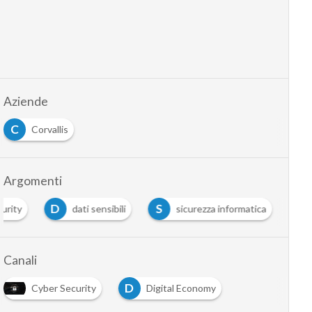
Aziende
C
Corvallis
Argomenti
D
S
urity
dati sensibili
sicurezza informatica
Canali
D
Cyber Security
Digital Economy