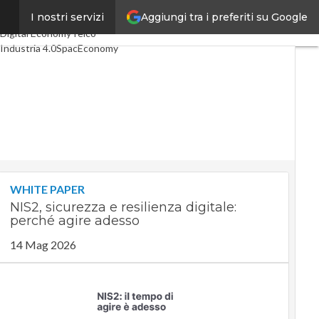
Aggiungi tra i preferiti su Google
I nostri servizi
Ultimi articoli
Digital Economy
Telco
Industria 4.0
SpacEconomy
PA Digitale
Green economy
Intelligenza artificiale
Videointerviste
Le Guide di CorCom
Podcast
Privacy
WHITE PAPER
NIS2, sicurezza e resilienza digitale:
perché agire adesso
14 Mag 2026