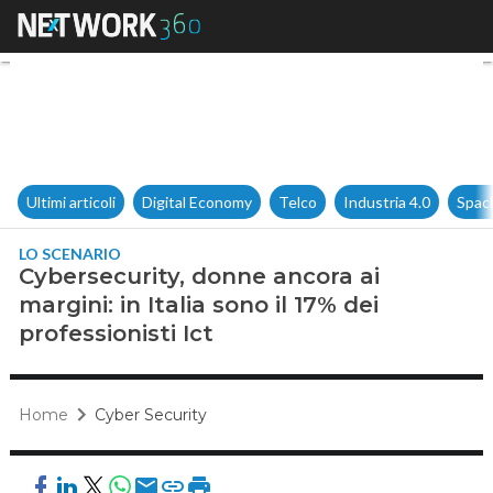
Cybersecurity, donne ancora ai 
Ultimi articoli
Digital Economy
Telco
Industria 4.0
Spac
LO SCENARIO
Cybersecurity, donne ancora ai
margini: in Italia sono il 17% dei
professionisti Ict
Home
Cyber Security