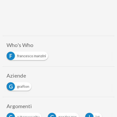
Who's Who
F
francesco manzini
Aziende
G
grafton
Argomenti
cybersecurity
gender gap
ict