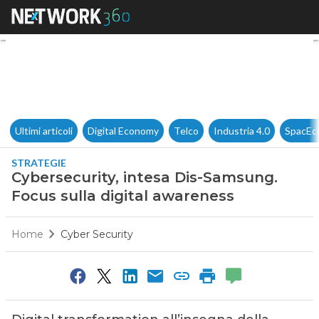
Cybersecurity, intesa Dis-Sam
Ultimi articoli
Digital Economy
Telco
Industria 4.0
SpacEc
STRATEGIE
Cybersecurity, intesa Dis-Samsung.
Focus sulla digital awareness
Home
Cyber Security