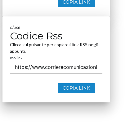
COPIA LINK
close
Codice Rss
Clicca sul pulsante per copiare il link RSS negli
appunti.
RSS link
COPIA LINK