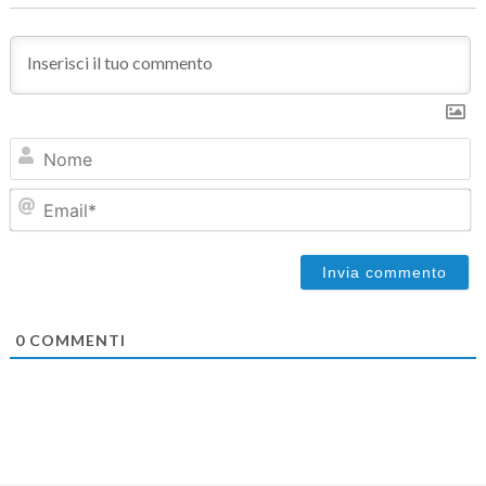
N
Em
0
COMMENTI