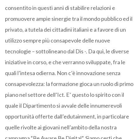
consentito in questi anni di stabilire relazioni e
promuovere ampie sinergie tra il mondo pubblico ed il
privato, a tutela dei cittadini italiani e a favore di un
utilizzo sempre più consapevole delle nuove
tecnologie – sottolineano dal Dis -. Da qui, le diverse
iniziative in corso, e che verranno sviluppate, fra le
quali l’intesa odierna. Non c’è innovazione senza
consapevolezza: la formazione gioca un ruolo di primo
piano nel settore dell’Ict. E’ questo lo spirito con il
quale il Dipartimento si avvale delle innumerevoli
opportunità offerte dall’edutainment, in particolare
quelle rivolte ai giovani nell’ambito della nostra
campagna “Be Aware Be Digital”. Siamo certi che,