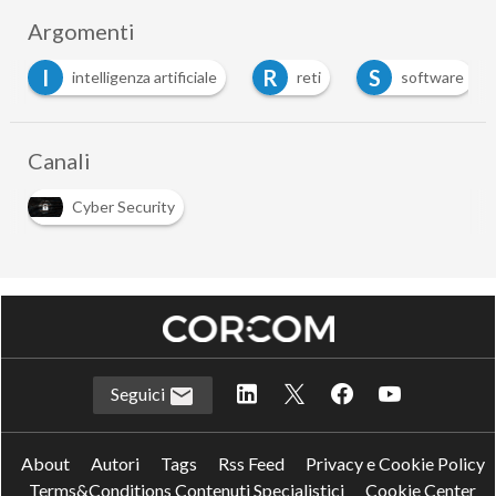
Argomenti
R
S
T
nza artificiale
reti
software
telco
Canali
Cyber Security
Seguici
About
Autori
Tags
Rss Feed
Privacy e Cookie Policy
Terms&Conditions Contenuti Specialistici
Cookie Center