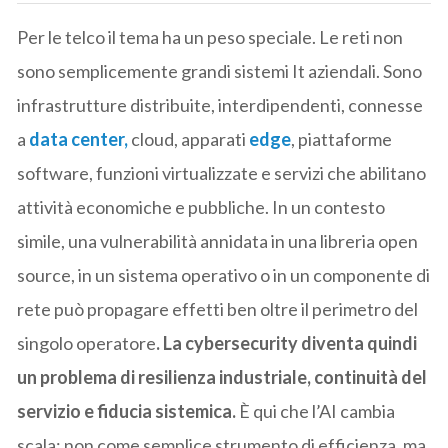
Per le telco il tema ha un peso speciale. Le reti non
sono semplicemente grandi sistemi It aziendali. Sono
infrastrutture distribuite, interdipendenti, connesse
a
data center,
cloud, apparati
edge
, piattaforme
software, funzioni virtualizzate e servizi che abilitano
attività economiche e pubbliche. In un contesto
simile, una vulnerabilità annidata in una libreria open
source, in un sistema operativo o in un componente di
rete può propagare effetti ben oltre il perimetro del
singolo operatore
. La cybersecurity diventa quindi
un problema di resilienza industriale, continuità del
servizio e fiducia sistemica.
È qui che l’AI cambia
scala: non come semplice strumento di efficienza, ma