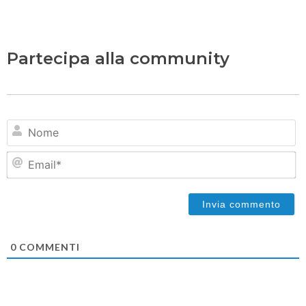
Partecipa alla community
N
Em
0
COMMENTI