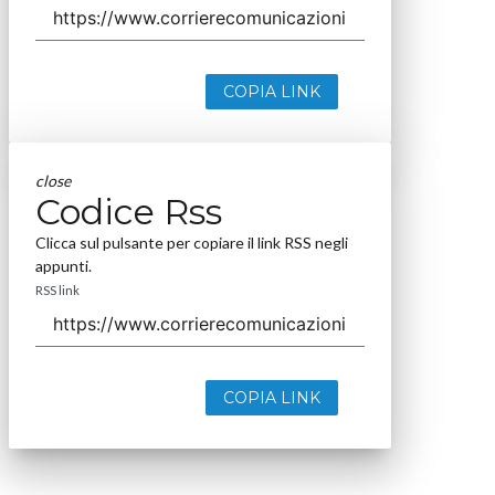
COPIA LINK
close
Codice Rss
Clicca sul pulsante per copiare il link RSS negli
appunti.
RSS link
COPIA LINK