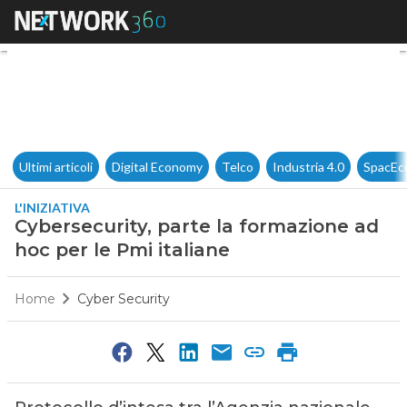
Cybersecurity, parte la formaz
Ultimi articoli
Digital Economy
Telco
Industria 4.0
SpacEc
L'INIZIATIVA
Cybersecurity, parte la formazione ad
hoc per le Pmi italiane
Home
Cyber Security