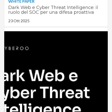
WHITE PAPER
Dark Web e Cyber Threat Intelligence: il
ruolo del SOC per una difesa proattiva
23 Ott 2025