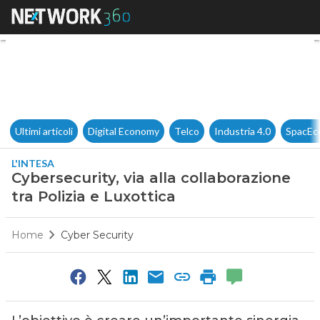
Cybersecurity, via alla collabo
Ultimi articoli
Digital Economy
Telco
Industria 4.0
SpacEc
L'INTESA
Cybersecurity, via alla collaborazione
tra Polizia e Luxottica
Home
Cyber Security