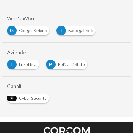
Who's Who
G
I
Giorgio Striano
ivano gabrielli
Aziende
L
P
Luxottica
Polizia di Stato
Canali
Cyber Security