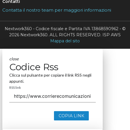
Contatti
Contatta il nostro team per maggiori informazioni
Nextwork360 - Codice fiscale e Partita IVA 13868590962 - ©
2026 Nextwork360. ALL RIGHTS RESERVED. ISP AWS
Mappa del sito
close
Codice Rss
Clicca sul pulsante per copiare il link RSS negli
appunti.
RSS link
COPIA LINK