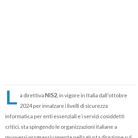
L
a direttiva
NIS2
, in vigore in Italia dall’ottobre
2024 per innalzare i livelli di sicurezza
informatica per enti essenziali e i servizi cosiddetti
critici, sta spingendo le organizzazioni italiane a
muoversi progressivamente nella giusta direzione sul