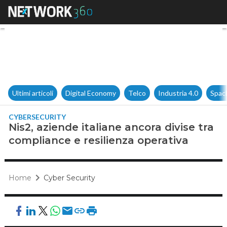
Nis2, aziende italiane ancora 
Ultimi articoli
Digital Economy
Telco
Industria 4.0
Spac
CYBERSECURITY
Nis2, aziende italiane ancora divise tra
compliance e resilienza operativa
Home
Cyber Security