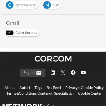
C
N
cybersecurity
nis2
…
Canali
Cyber Security
Seguici
About
Autori
Tags
Rss Feed
Privacy e Cookie Policy
Terms&Conditions Contenuti Specialistici
Cookie Center