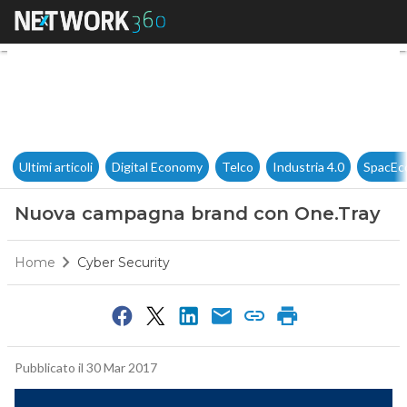
Nuova campagna brand con 
Ultimi articoli
Digital Economy
Telco
Industria 4.0
SpacEc
Nuova campagna brand con One.Tray
Home
Cyber Security
Pubblicato il 30 Mar 2017