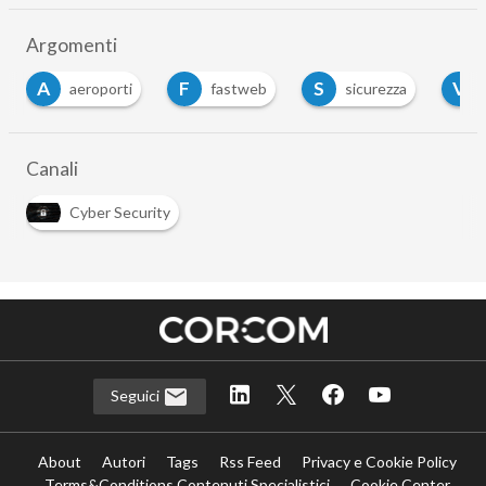
Argomenti
A
F
S
V
aeroporti
fastweb
sicurezza
Canali
Cyber Security
Seguici
About
Autori
Tags
Rss Feed
Privacy e Cookie Policy
Terms&Conditions Contenuti Specialistici
Cookie Center