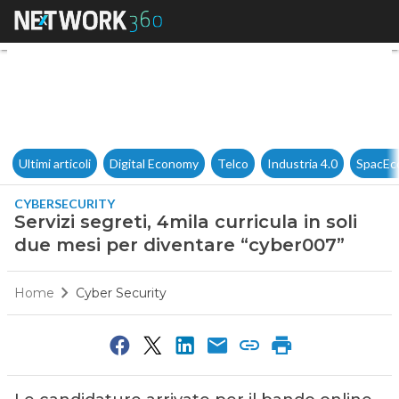
Servizi segreti, 4mila curricu
Ultimi articoli
Digital Economy
Telco
Industria 4.0
SpacEc
CYBERSECURITY
Servizi segreti, 4mila curricula in soli
due mesi per diventare “cyber007”
Home
Cyber Security