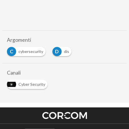
Argomenti
C
D
cybersecurity
dis
Canali
Cyber Security