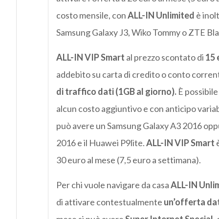
costo mensile, con
ALL-IN Unlimited
è ino
Samsung Galaxy J3, Wiko Tommy o ZTE Bla
ALL-IN VIP Smart
al prezzo scontato di
15 
addebito su carta di credito o conto corren
di traffico dati (1GB al giorno).
È possibile
alcun costo aggiuntivo e con anticipo variab
può avere un Samsung Galaxy A3 2016 oppur
2016 e il Huawei P9lite.
ALL-IN VIP Smart
è
30 euro al mese (7,5 euro a settimana).
Per chi vuole navigare da casa
ALL-IN Unli
di attivare contestualmente
un’offerta da