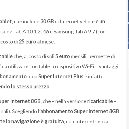
ablet
, che include
30 GB
di Internet veloce
e un
amsung Tab A 10.1 2016 e Samsung Tab A 9.7 (con
 costo di
25 euro
al mese.
cabile
che, al costo di soli
5 euro
mensili, permette di
 da utilizzare con tablet o dispositivo Wi-Fi. I vantaggi
bonamento
: con
Super Internet Plus
è infatti
endo
lo stesso prezzo
.
uper Internet 8GB
, che – nella versione
ricaricabile
–
anali). Scegliendo
l’abbonamento
Super Internet 8GB
tte la navigazione è gratuita
, con Internet senza