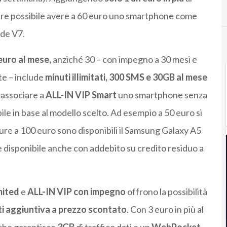
ltre possibile avere a 60 euro uno smartphone come
de V7.
euro al mese,
anziché 30 – con impegno a 30 mesi e
te – include
minuti illimitati, 300 SMS e 30GB al mese
 associare a
ALL-IN VIP Smart
uno smartphone senza
ile in base al modello scelto. Ad esempio a 50 euro si
e a 100 euro sono disponibili il Samsung Galaxy A5
 disponibile anche con addebito su credito residuo a
mited
e
ALL-IN VIP con impegno
offrono la possibilità
ti aggiuntiva a prezzo scontato
. Con 3 euro in più al