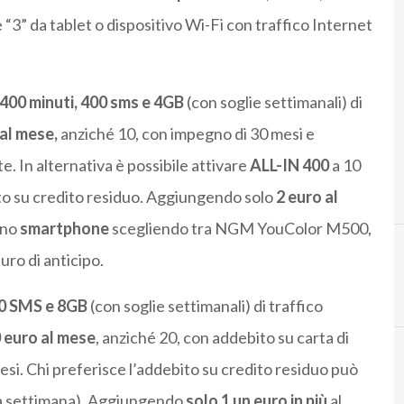
 “3” da tablet o dispositivo Wi-Fi con traffico Internet
400 minuti, 400 sms e 4GB
(con soglie settimanali) di
 al mese,
anziché 10, con impegno di 30 mesi e
e. In alternativa è possibile attivare
ALL-IN 400
a 10
to su credito residuo. Aggiungendo solo
2 euro al
uno
smartphone
scegliendo tra NGM YouColor M500,
ro di anticipo.
0 SMS e 8GB
(con soglie settimanali) di traffico
 euro al mese
, anziché 20, con addebito su carta di
si. Chi preferisce l’addebito su credito residuo può
o a settimana). Aggiungendo
solo 1 un euro in più
al