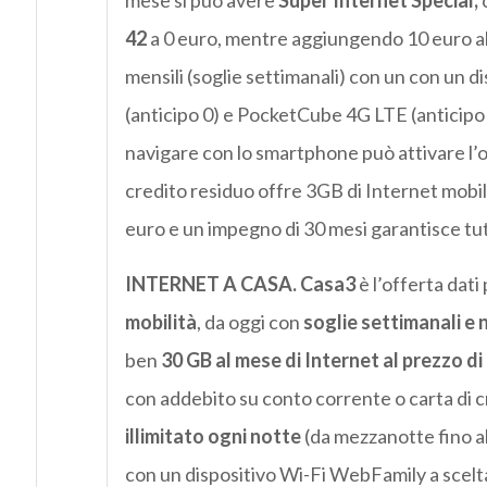
mese si può avere
Super Internet Special,
42
a 0 euro, mentre aggiungendo 10 euro al
mensili (soglie settimanali) con un con un
(anticipo 0) e PocketCube 4G LTE (anticipo 2
navigare con lo smartphone può attivare l’
credito residuo offre 3GB di Internet mobi
euro e un impegno di 30 mesi garantisce tutti
INTERNET A CASA
. Casa3
è l’offerta dat
mobilità
, da oggi con
soglie settimanali e 
ben
30 GB al mese di Internet al prezzo di
con addebito su conto corrente o carta di c
illimitato ogni notte
(da mezzanotte fino all
con un dispositivo Wi-Fi WebFamily a scel