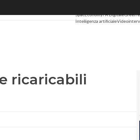
e ricaricabili costano la metà
Ultimi articoli
Digital Economy
Tel
SpacEconomy
PA Digitale
Green 
Intelligenza artificiale
Videointerv
Podcast
Privacy
e ricaricabili