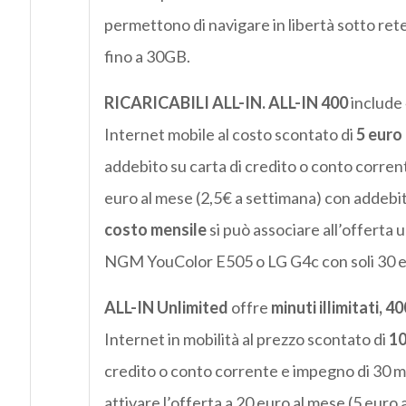
permettono di navigare in libertà sotto rete
fino a 30GB.
RICARICABILI ALL-IN
. ALL-IN 400
include
Internet mobile al costo scontato di
5 euro
addebito su carta di credito o conto corrent
euro al mese (2,5€ a settimana) con addebi
costo mensile
si può associare all’offerta 
NGM YouColor E505 o LG G4c con soli 30 eu
ALL-IN Unlimited
offre
minuti illimitati,
40
Internet in mobilità al prezzo scontato di
10
credito o conto corrente e impegno di 30 me
attivare l’offerta a 20 euro al mese (5 eur