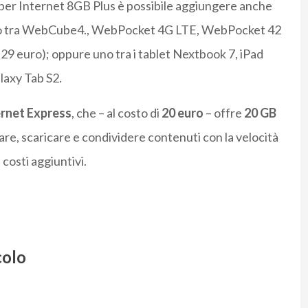
Super Internet 8GB Plus è possibile aggiungere anche
ndo tra WebCube4., WebPocket 4G LTE, WebPocket 42
29 euro); oppure uno tra i tablet Nextbook 7, iPad
laxy Tab S2.
ernet Express
, che – al costo di
20 euro
– offre
20 GB
re, scaricare e condividere contenuti con la velocità
 costi aggiuntivi.
colo