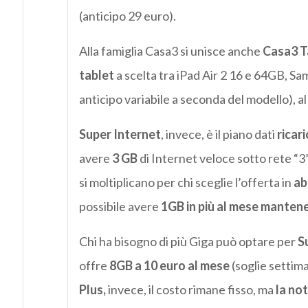
(anticipo 29 euro).
Alla famiglia Casa3 si unisce anche
Casa3 T
tablet
a scelta tra iPad Air 2 16 e 64GB, S
anticipo variabile a seconda del modello), al
Super Internet
, invece, è il piano dati
ricari
avere
3 GB
di Internet veloce sotto rete “3”
si moltiplicano per chi sceglie l’offerta in
ab
possibile avere
1GB in più al mese
manten
Chi ha bisogno di più Giga può optare per
S
offre
8GB a 10 euro al mese
(soglie settim
Plus,
invece, il costo rimane fisso, ma
la no