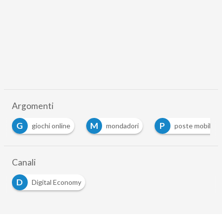
Argomenti
G
M
P
giochi online
mondadori
poste mobile
Canali
D
Digital Economy