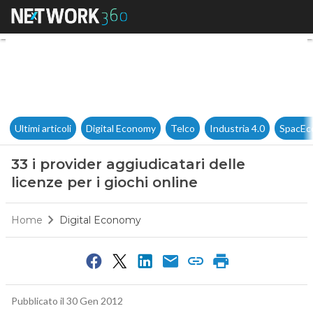
33 i provider aggiudicatari del
Ultimi articoli
Digital Economy
Telco
Industria 4.0
SpacEc
33 i provider aggiudicatari delle
licenze per i giochi online
Home
Digital Economy
Pubblicato il 30 Gen 2012