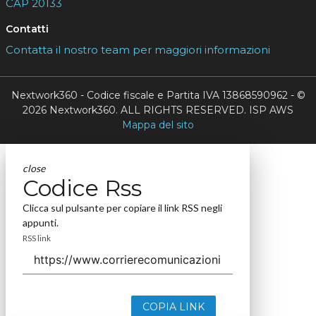
CAP 20133
Contatti
Contatta il nostro team per maggiori informazioni
Nextwork360 - Codice fiscale e Partita IVA 13868590962 - ©
2026 Nextwork360. ALL RIGHTS RESERVED. ISP AWS
Mappa del sito
close
Codice Rss
Clicca sul pulsante per copiare il link RSS negli
appunti.
RSS link
COPIA LINK