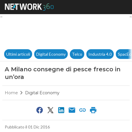
A Milano consegne di pesce fr
Ultimi articoli
Digital Economy
Telco
Industria 4.0
SpacEc
A Milano consegne di pesce fresco in
un’ora
Home
Digital Economy
Pubblicato il 01 Dic 2016