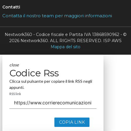
Contatti
Contatta il nostro team per maggiori informazioni
Nextwork360 - Codice fiscale e Partita IVA 13868590962 - ©
2026 Nextwork360. ALL RIGHTS RESERVED. ISP AWS
Mappa del sito
close
Codice Rss
Clicca sul pulsante per copiare il link RSS negli
appunti.
RSS link
COPIA LINK