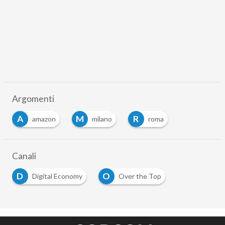
Argomenti
A
M
R
amazon
milano
roma
Canali
D
O
Digital Economy
Over the Top