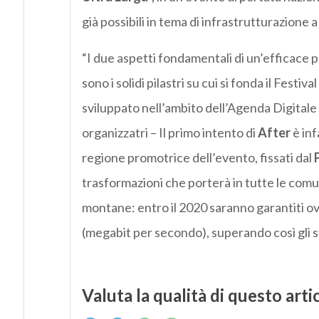
già possibili in tema di infrastrutturazione 
“I due aspetti fondamentali di un’efficace p
sono i solidi pilastri su cui si fonda il Festival
sviluppato nell’ambito dell’Agenda Digitale 
organizzatri – Il primo intento di
After
è inf
regione promotrice dell’evento, fissati dal
trasformazioni che porterà in tutte le comun
montane: entro il 2020 saranno garantiti o
(megabit per secondo), superando così gli st
Valuta la qualità di questo arti