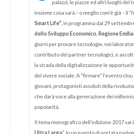
palazzi, le piazze ed altri luoghi d
insieme cosa sarà – o meglio com’è già – il “fut
Smart Life”
, in programma dal 29 settembr
dello Sviluppo Economico
,
Regione Emili
giorni per provare tecnologie, nei laboratori
contributo dei partner tecnologici, e ascolta
la strada della digitalizzazione le opportu
del vivere sociale. A “firmare” l’evento clou
giovani, protagonisti assoluti della rivoluzi
che darà voce alla generazione dei millennia
popolarità.
Il tema monografico dell’edizione 2017 sarà
Ultra Larga
”, in un evento di portata nazio