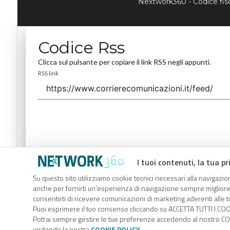
Nextwork360 - Codice fi
Codice Rss
Clicca sul pulsante per copiare il link RSS negli appunti.
RSS link
I tuoi contenuti, la tua pr
Codice Rss
Su questo sito utilizziamo cookie tecnici necessari alla navigazion
Clicca sul pulsante per copiare il link RSS negli appunti.
anche per fornirti un’esperienza di navigazione sempre migliore, p
RSS link
consentirti di ricevere comunicazioni di marketing aderenti alle tu
Puoi esprimere il tuo consenso cliccando su ACCETTA TUTTI I COO
Potrai sempre gestire le tue preferenze accedendo al nostro COO
visitando la nostra
COOKIE POLICY
.