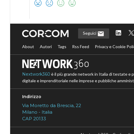
Seguici
About
Autori
Tags
Rss Feed
Privacy e Cookie Poli
Nextwork360
è il più grande network in Italia di testate e 
digitale e imprenditoriale nelle imprese e pubbliche amministr
Indirizzo
Via Moretto da Brescia, 22
Milano - Italia
CAP 20133