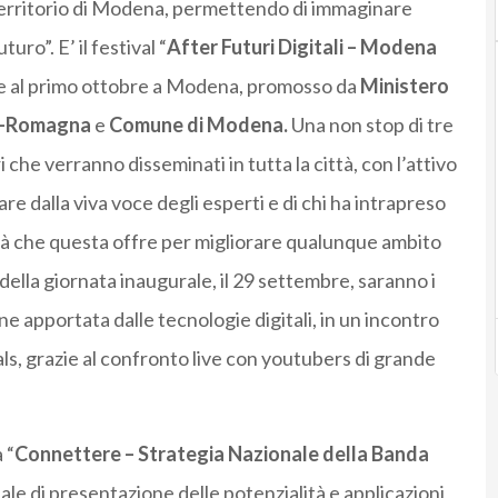
el territorio di Modena, permettendo di immaginare
uro”. E’ il festival “
After Futuri Digitali – Modena
e al primo ottobre a Modena, promosso da
Ministero
a-Romagna
e
Comune di Modena
.
Una non stop di tre
 che verranno disseminati in tutta la città, con l’attivo
re dalla viva voce degli esperti e di chi ha intrapreso
nità che questa offre per migliorare qualunque ambito
 della giornata inaugurale, il 29 settembre, saranno i
one apportata dalle tecnologie digitali, in un incontro
ls, grazie al confronto live con youtubers di grande
 “
Connettere – Strategia Nazionale della Banda
nale di presentazione delle potenzialità e applicazioni