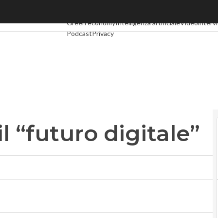
futuro digitale”
Ultimi articoli
Digital Economy
Telco
Industria 4.0
Sp
Green economy
Intelligenza artificiale
Videointerv
Podcast
Privacy
l “futuro digitale”