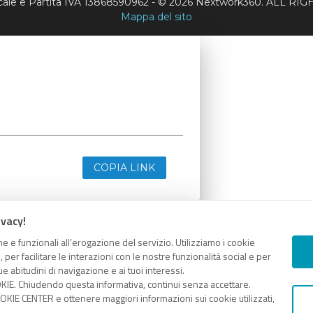
scale e Partita IVA 13868590962 - © 2026 Nextwork360. ALL 
Mappa del sito
COPIA LINK
ivacy!
e e funzionali all’erogazione del servizio. Utilizziamo i cookie
er facilitare le interazioni con le nostre funzionalità social e per
e abitudini di navigazione e ai tuoi interessi.
KIE. Chiudendo questa informativa, continui senza accettare.
KIE CENTER e ottenere maggiori informazioni sui cookie utilizzati,