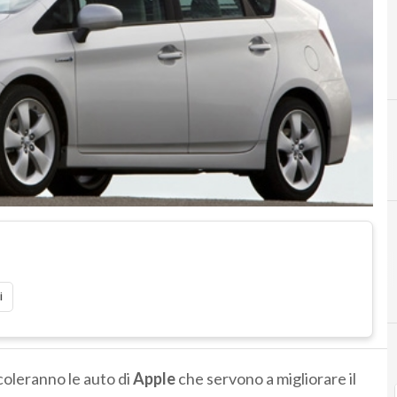
A
apple
i
rcoleranno le auto di
Apple
che servono a migliorare il