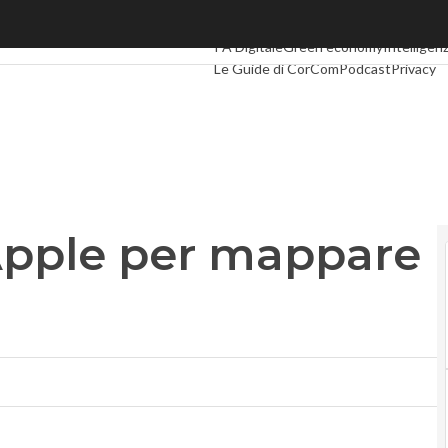
le per mappare la città
Ultimi articoli
Digital Economy
Telco
In
PA Digitale
Green economy
Intelligenz
Le Guide di CorCom
Podcast
Privacy
Apple per mappare