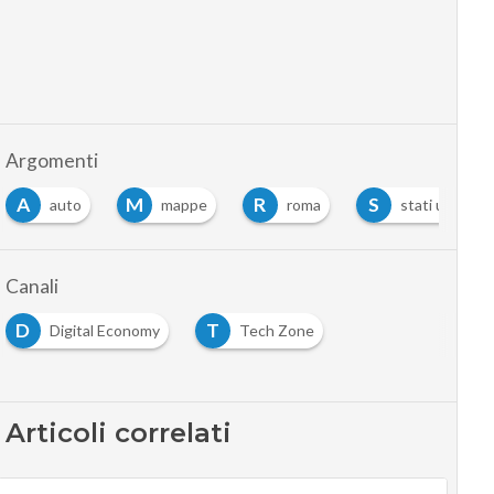
Argomenti
A
M
R
S
auto
mappe
roma
stati uniti
Canali
D
T
Digital Economy
Tech Zone
Articoli correlati