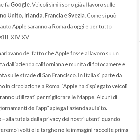
e fa
Google
. Veicoli simili sono già al lavoro sulle
gno Unito, Irlanda, Francia e Svezia
. Come si può
le auto Apple saranno a Roma da oggi e per tutto
XIII, XIV, XV.
 parlavano del fatto che Apple fosse al lavoro su un
ata dall’azienda californiana e munita di fotocamere e
 sulle strade di San Francisco. In Italia si parte da
no in circolazione a Roma. “Apple ha dispiegato veicoli
ranno utilizzati per migliorare le Mappe. Alcuni di
iornamenti dell’app” spiega l’azienda sul sito.
 alla tutela della privacy dei nostri utenti quando
eremo i volti e le targhe nelle immagini raccolte prima