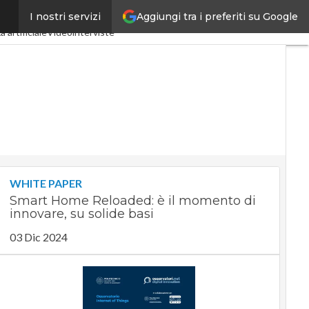
Aggiungi tra i preferiti su Google
I nostri servizi
dustria 4.0
SpacEconomy
a artificiale
Videointerviste
WHITE PAPER
Smart Home Reloaded: è il momento di
innovare, su solide basi
03 Dic 2024