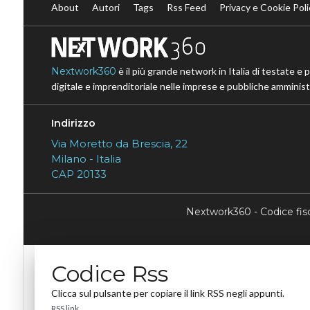
About
Autori
Tags
Rss Feed
Privacy e Cookie Poli
Nextwork360
è il più grande network in Italia di testate e 
digitale e imprenditoriale nelle imprese e pubbliche amministr
Indirizzo
Via Moretto da Brescia, 22
Milano - Italia
CAP 20133
Nextwork360 - Codice fi
Codice Rss
Clicca sul pulsante per copiare il link RSS negli appunti.
RSS link