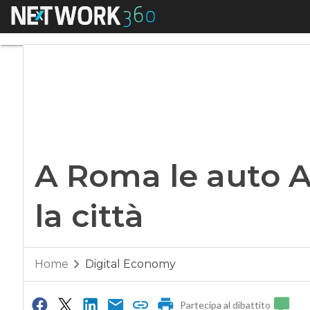
Menu
A Roma le auto App
A Roma le auto 
la città
Home
Digital Economy
Partecipa al dibattito