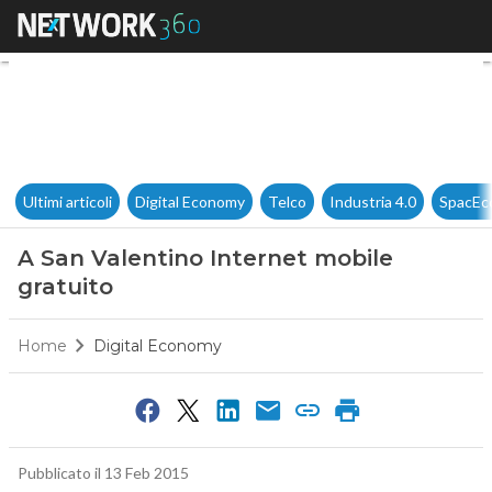
A San Valentino Internet mobi
Ultimi articoli
Digital Economy
Telco
Industria 4.0
SpacEc
A San Valentino Internet mobile
gratuito
Home
Digital Economy
Pubblicato il 13 Feb 2015