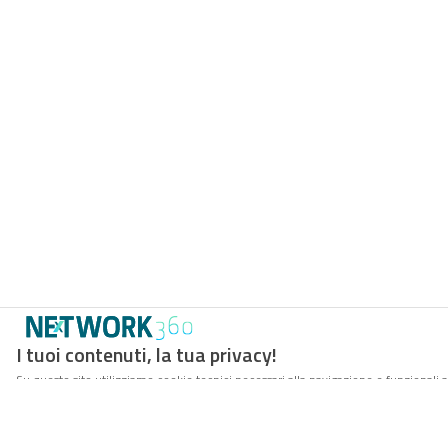
I tuoi contenuti, la tua privacy!
Su questo sito utilizziamo cookie tecnici necessari alla navigazione e funzionali a
un’esperienza di navigazione sempre migliore, per facilitare le interazioni con le 
comunicazioni di marketing aderenti alle tue abitudini di navigazione e ai tuoi int
Puoi esprimere il tuo consenso cliccando su ACCETTA TUTTI I COOKIE. Chiudendo 
Potrai sempre gestire le tue preferenze accedendo al nostro COOKIE CENTER e otte