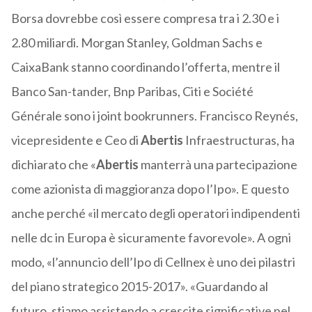
Borsa dovrebbe così essere compresa tra i 2.30 e i
2.80 miliardi. Morgan Stanley, Goldman Sachs e
CaixaBank stanno coordinando l’offerta, mentre il
Banco San-tander, Bnp Paribas, Citi e Société
Générale sono i joint bookrunners. Francisco Reynés,
vicepresidente e Ceo di
Abertis
Infraestructuras, ha
dichiarato che «
Abertis
manterrà una partecipazione
come azionista di maggioranza dopo l’Ipo». E questo
anche perché «il mercato degli operatori indipendenti
nelle dc in Europa è sicuramente favorevole». A ogni
modo, «l’annuncio dell’Ipo di Cellnex è uno dei pilastri
del piano strategico 2015-2017». «Guardando al
futuro, stiamo assistendo a crescite significative nel