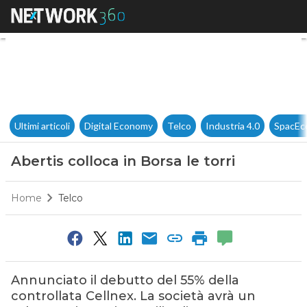
Abertis colloca in Borsa le torr
Ultimi articoli
Digital Economy
Telco
Industria 4.0
SpacEc
Abertis colloca in Borsa le torri
Home
Telco
Annunciato il debutto del 55% della
controllata Cellnex. La società avrà un