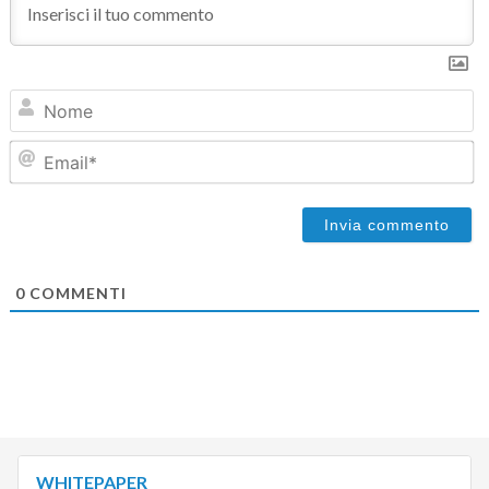
N
Em
0
COMMENTI
WHITEPAPER