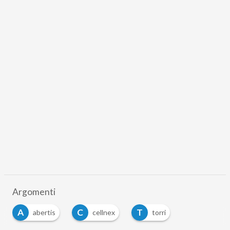
Argomenti
A
C
T
abertis
cellnex
torri