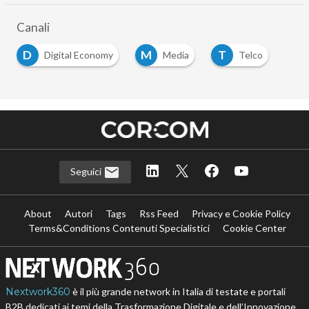
Canali
D
M
T
Digital Economy
Media
Telco
Seguici
About
Autori
Tags
Rss Feed
Privacy e Cookie Policy
Terms&Conditions Contenuti Specialistici
Cookie Center
Nextwork360
è il più grande network in Italia di testate e portali
B2B dedicati ai temi della Trasformazione Digitale e dell’Innovazione