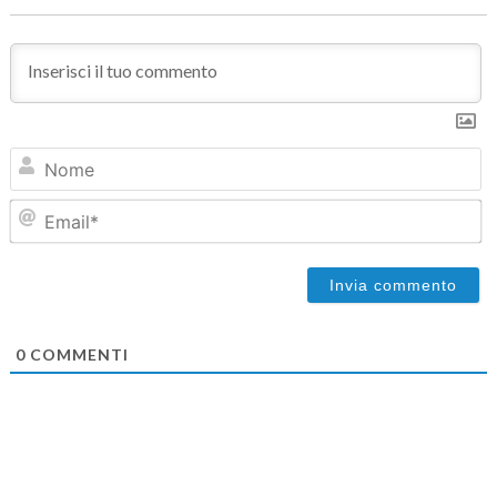
N
Em
0
COMMENTI