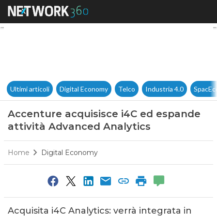
Accenture acquisisce i4C ed 
Ultimi articoli
Digital Economy
Telco
Industria 4.0
SpacEc
Accenture acquisisce i4C ed espande
attività Advanced Analytics
Home
Digital Economy
Acquisita i4C Analytics: verrà integrata in