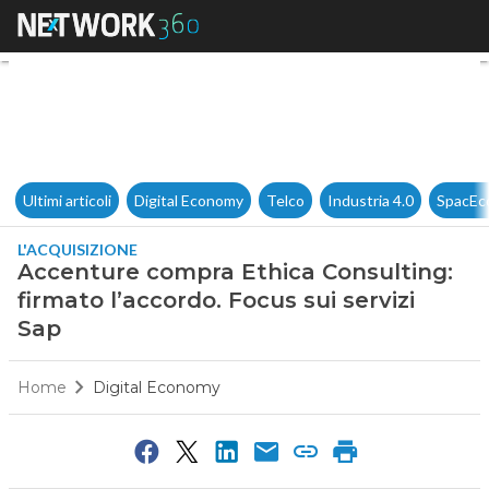
Accenture compra Ethica Consu
Ultimi articoli
Digital Economy
Telco
Industria 4.0
SpacEc
L'ACQUISIZIONE
Accenture compra Ethica Consulting:
firmato l’accordo. Focus sui servizi
Sap
Home
Digital Economy