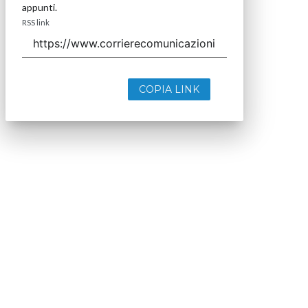
appunti.
RSS link
COPIA LINK