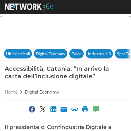
Accessibilità, Catania: “In arri
Ultimi articoli
Digital Economy
Telco
Industria 4.0
SpacEc
Accessibilità, Catania: “In arrivo la
carta dell’inclusione digitale”
Home
Digital Economy
Il presidente di Confindustria Digitale a