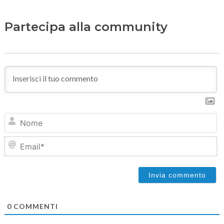
Partecipa alla community
N
Em
0
COMMENTI