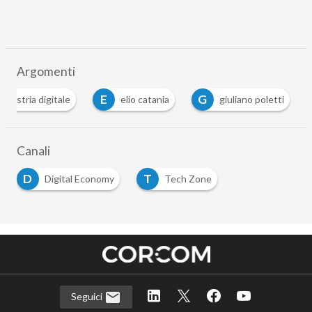
Argomenti
E
G
ndustria digitale
elio catania
giuliano poletti
Canali
D
T
Digital Economy
Tech Zone
Seguici