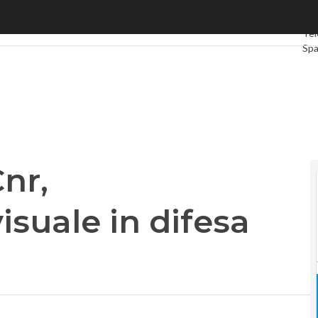
, riconoscimento visuale in difesa del copyright
Ulti
Tel
Sp
Gr
Int
Vid
Le 
Pri
nr,
isuale in difesa