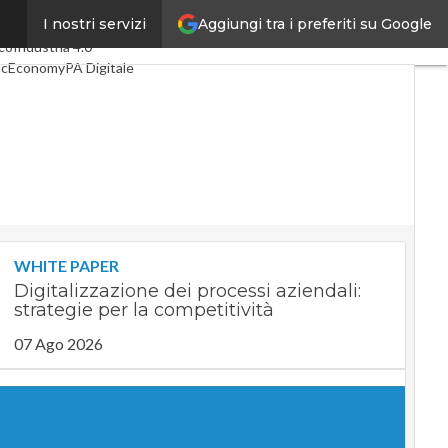
Aggiungi tra i preferiti su Google
I nostri servizi
mi articoli
Digital Economy
co
Industria 4.0
acEconomy
PA Digitale
een economy
elligenza artificiale
eointerviste
Guide di CorCom
Podcast
vacy
WHITE PAPER
Digitalizzazione dei processi aziendali:
strategie per la competitività
07 Ago 2026