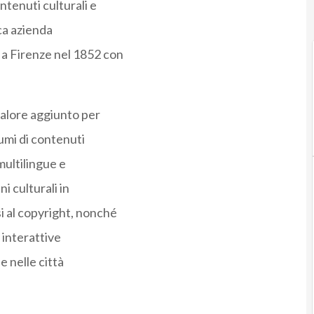
ntenuti culturali e
ica azienda
a a Firenze nel 1852 con
valore aggiunto per
lumi di contenuti
multilingue e
i culturali in
i al copyright, nonché
 interattive
e nelle città