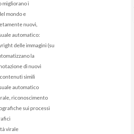
o migliorano i
 del mondo e
pletamente nuovi,
isuale automatico:
right delle immagini (su
utomatizzano la
notazione di nuovi
 contenuti simili
visuale automatico
urale, riconoscimento
tografiche sui processi
afici
tà virale