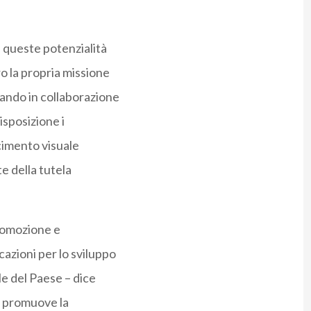
à queste potenzialità
o la propria missione
rando in collaborazione
disposizione i
scimento visuale
te della tutela
promozione e
cazioni per lo sviluppo
le del Paese – dice
– promuove la