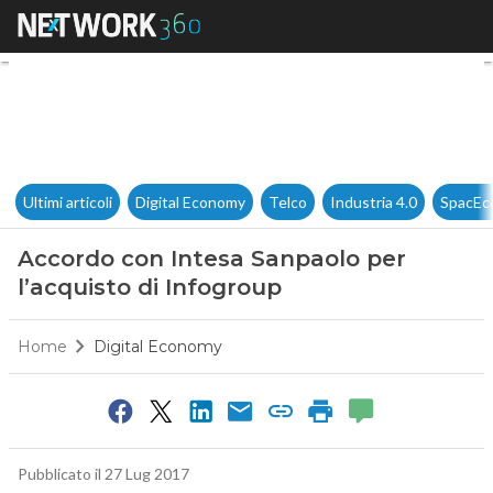
Accordo con Intesa Sanpaolo p
Ultimi articoli
Digital Economy
Telco
Industria 4.0
SpacEc
Accordo con Intesa Sanpaolo per
l’acquisto di Infogroup
Home
Digital Economy
Pubblicato il 27 Lug 2017