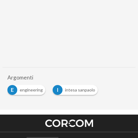
Argomenti
E
I
engineering
intesa sanpaolo