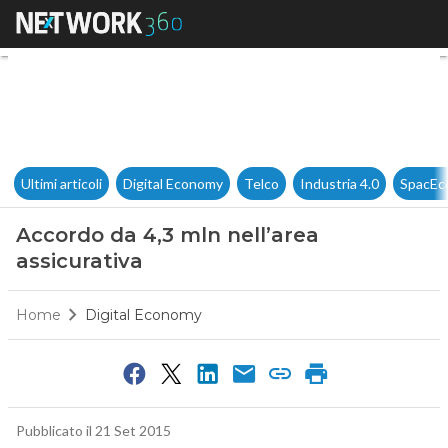
Accordo da 4,3 mln nell’area 
Ultimi articoli
Digital Economy
Telco
Industria 4.0
SpacEc
Accordo da 4,3 mln nell’area
assicurativa
Home
Digital Economy
Pubblicato il 21 Set 2015