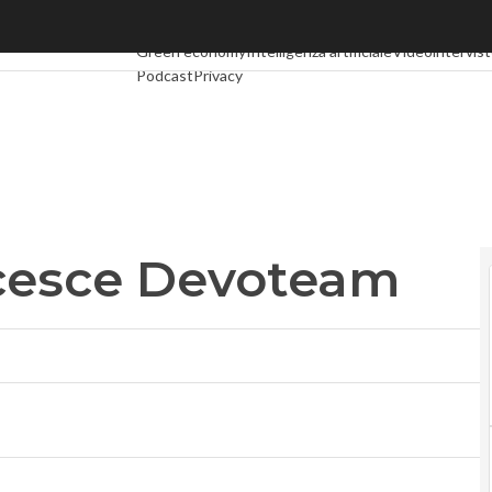
esce Devoteam
Ultimi articoli
Digital Economy
Telco
Industria 4.0
Spa
Green economy
Intelligenza artificiale
Videointervis
Podcast
Privacy
ncesce Devoteam