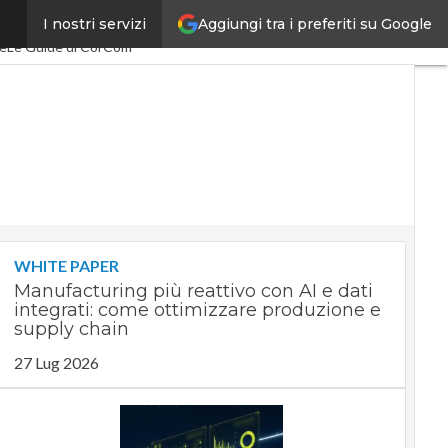
Aggiungi tra i preferiti su Google
I nostri servizi
cEconomy
PA Digitale
te
Le Guide di CorCom
WHITE PAPER
Manufacturing più reattivo con AI e dati
integrati: come ottimizzare produzione e
supply chain
27 Lug 2026