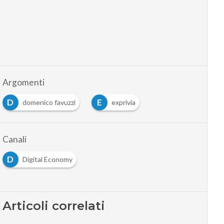
Argomenti
D
E
domenico favuzzi
exprivia
Canali
D
Digital Economy
Articoli correlati