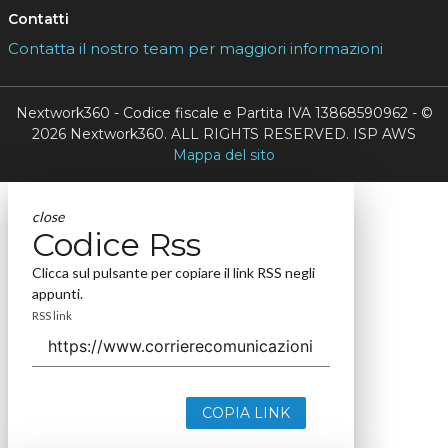
Contatti
Contatta il nostro team per maggiori informazioni
Nextwork360 - Codice fiscale e Partita IVA 13868590962 - ©
2026 Nextwork360. ALL RIGHTS RESERVED. ISP AWS
Mappa del sito
close
Codice Rss
Clicca sul pulsante per copiare il link RSS negli
appunti.
RSS link
COPIA LINK