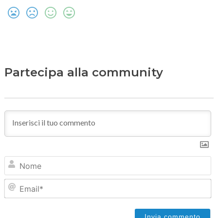
Partecipa alla community
N
Em