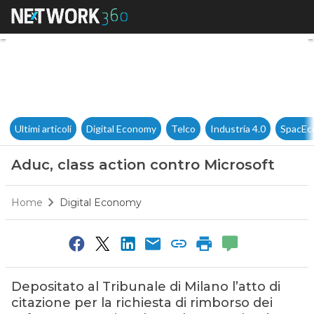
Aduc, class action contro Micr
Ultimi articoli
Digital Economy
Telco
Industria 4.0
SpacEc
Aduc, class action contro Microsoft
Home
Digital Economy
Depositato al Tribunale di Milano l’atto di
citazione per la richiesta di rimborso dei