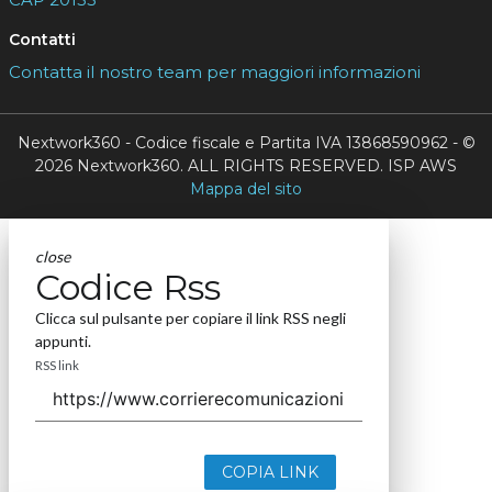
Contatti
Contatta il nostro team per maggiori informazioni
Nextwork360 - Codice fiscale e Partita IVA 13868590962 - ©
2026 Nextwork360. ALL RIGHTS RESERVED. ISP AWS
Mappa del sito
close
Codice Rss
Clicca sul pulsante per copiare il link RSS negli
appunti.
RSS link
COPIA LINK