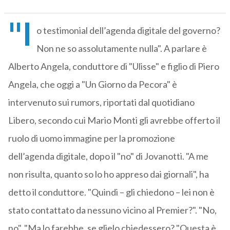
"I
o testimonial dell’agenda digitale del governo?
Non ne so assolutamente nulla". A parlare è
Alberto Angela, conduttore di "Ulisse" e figlio di Piero
Angela, che oggi a "Un Giorno da Pecora" è
intervenuto sui rumors, riportati dal quotidiano
Libero, secondo cui Mario Monti gli avrebbe offerto il
ruolo di uomo immagine per la promozione
dell’agenda digitale, dopo il "no" di Jovanotti. "A me
non risulta, quanto so lo ho appreso dai giornali", ha
detto il conduttore. "Quindi – gli chiedono – lei non è
stato contattato da nessuno vicino al Premier?". "No,
no". "Ma lo farebbe, se glielo chiedessero? "Questa è