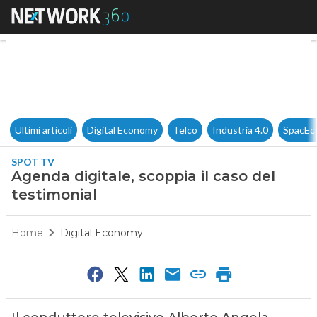
Agenda digitale, scoppia il ca
Ultimi articoli
Digital Economy
Telco
Industria 4.0
SpacEc
SPOT TV
Agenda digitale, scoppia il caso del
testimonial
Home
Digital Economy