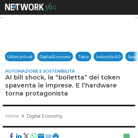
AI bill shock, la “bolletta” d
Ultimi articoli
Digital Economy
Telco
Industria 4.0
Spac
AUTOMAZIONE E SOSTENIBILITÀ
AI bill shock, la “bolletta” dei token
spaventa le imprese. E l’hardware
torna protagonista
Home
Digital Economy