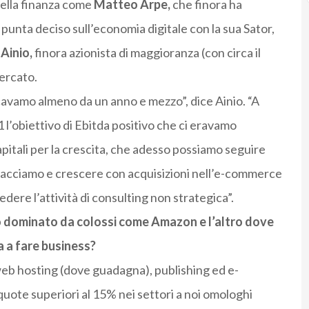
della finanza come
Matteo Arpe,
che finora ha
 punta deciso sull’economia digitale con la sua Sator,
o
Ainio,
finora azionista di maggioranza (con circa il
mercato.
rcavamo almeno da un anno e mezzo”, dice Ainio. “A
 l’obiettivo di Ebitda positivo che ci eravamo
apitali per la crescita, che adesso possiamo seguire
 facciamo e crescere con acquisizioni nell’e-commerce
dere l’attività di consulting non strategica”.
no dominato da colossi come Amazon e l’altro dove
a a fare business?
eb hosting (dove guadagna), publishing ed e-
ote superiori al 15% nei settori a noi omologhi