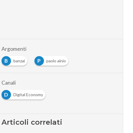
Argomenti
B
P
banzai
paolo ainio
Canali
D
Digital Economy
Articoli correlati