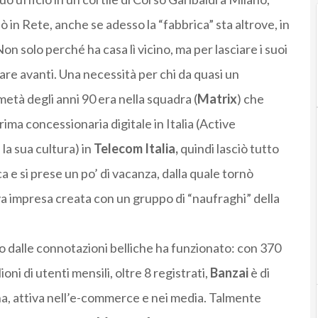
ò in Rete, anche se adesso la “fabbrica” sta altrove, in
on solo perché ha casa lì vicino, ma per lasciare i suoi
rdare avanti. Una necessità per chi da quasi un
età degli anni 90 era nella squadra (
Matrix
) che
prima concessionaria digitale in Italia (Active
 la sua cultura) in
Telecom Italia,
quindi lasciò tutto
 e si prese un po’ di vacanza, dalla quale tornò
a impresa creata con un gruppo di “naufraghi” della
 dalle connotazioni belliche ha funzionato: con 370
ioni di utenti mensili, oltre 8 registrati,
Banzai
è di
na, attiva nell’e-commerce e nei media. Talmente