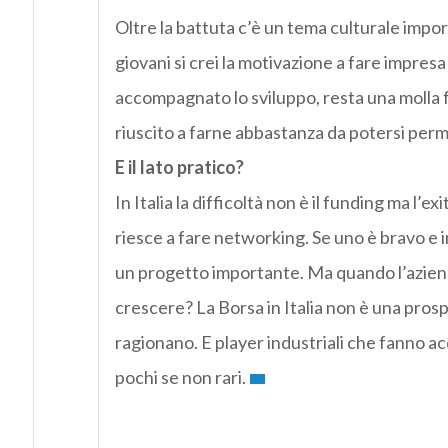
Oltre la battuta c’è un tema culturale impor
giovani si crei la motivazione a fare impres
accompagnato lo sviluppo, resta una molla 
riuscito a farne abbastanza da potersi per
E il lato pratico?
In Italia la difficoltà non è il funding ma l’exi
riesce a fare networking. Se uno è bravo e i
un progetto importante. Ma quando l’aziend
crescere? La Borsa in Italia non è una pros
ragionano. E player industriali che fanno ac
pochi se non rari.