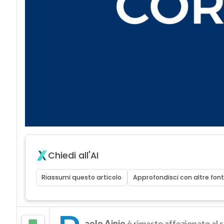
Chiedi all'AI
Riassumi questo articolo
Approfondisci con altre font
aolo Ainio
è rimasto affezionato al su