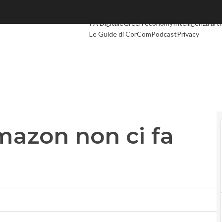
zon non ci fa paura”
Ultimi articoli
Digital Economy
Telco
Industri
PA Digitale
Green economy
Intelligenza arti
Le Guide di CorCom
Podcast
Privacy
mazon non ci fa