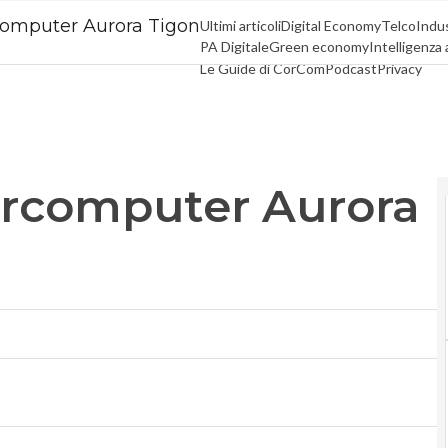
computer Aurora Tigon
Ultimi articoli
Digital Economy
Telco
Indus
PA Digitale
Green economy
Intelligenza a
Le Guide di CorCom
Podcast
Privacy
ercomputer Aurora