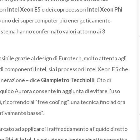
ori
Intel Xeon E5
e dei coprocessori
Intel Xeon Phi
ato uno dei supercomputer più energeticamente
sistema hanno confermato valori attorno ai 3
ibile grazie al design di Eurotech, molto attenta agli
di componenti Intel, sia i processori Intel Xeon E5 che
enerazione – dice
Giampietro Tecchiolli
, Cto di
iquido Aurora consente in aggiunta di evitare l’uso
i, ricorrendo al “free cooling”, una tecnica fino ad ora
ativamente basse”.
rcato ad applicare il raffreddamento a liquido diretto
n Phi
di
Intel
. La soluzione a liquido diretto permette