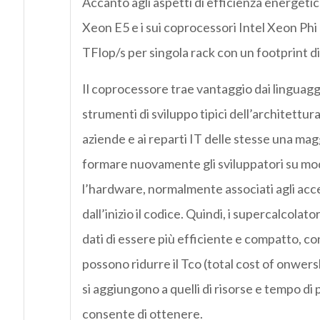
Accanto agli aspetti di efficienza energetic
Xeon E5 e i sui coprocessori Intel Xeon P
TFlop/s per singola rack con un footprint di
Il coprocessore trae vantaggio dai linguaggi
strumenti di sviluppo tipici dell’architettu
aziende e ai reparti IT delle stesse una mag
formare nuovamente gli sviluppatori su mode
l’hardware, normalmente associati agli accele
dall’inizio il codice. Quindi, i supercalcol
dati di essere più efficiente e compatto, c
possono ridurre il Tco (total cost of onwersh
si aggiungono a quelli di risorse e tempo di
consente di ottenere.