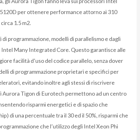
a, gli Aurora Tigon fanno leva sui processori Intel
hi 5120D per ottenere performance attorno ai 310
 circa 1.5 m2.
 di programmazione, modelli di parallelismo e dagli
ra Intel Many Integrated Core. Questo garantisce alle
giore facilità d’uso del codice parallelo, senza dover
lli di programmazione proprietari e specifici per
ratori, evitando inoltre agli stessi di riscrivere
atori Aurora Tigon di Eurotech permettono ad un centro
onsentendo risparmi energetici e di spazio che
ip) di una percentuale tra il 30 ed il 50%, risparmi che
 programmazione che l’utilizzo degli Intel Xeon Phi