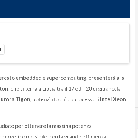
i
 mercato embedded e supercomputing, presenterà alla
i, che si terrà a Lipsia tra il 17 ed il 20 di giugno, la
urora Tigon
, potenziato dai coprocessori
Intel Xeon
tudiato per ottenere la massina potenza
nergetico possibile, con la grande efficienza