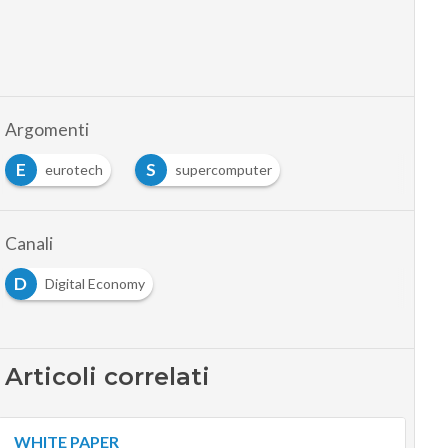
Argomenti
E
S
eurotech
supercomputer
Canali
D
Digital Economy
Articoli correlati
WHITE PAPER