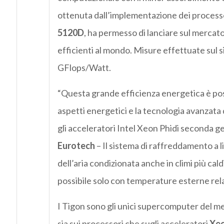
ottenuta dall’implementazione dei process
5120D
, ha permesso di lanciare sul merc
efficienti al mondo. Misure effettuate sul 
GFlops/Watt.
“Questa grande efficienza energetica è poss
aspetti energetici e la tecnologia avanzata 
gli acceleratori Intel Xeon Phidi seconda g
Eurotech
– Il sistema di raffreddamento a l
dell’aria condizionata anche in climi più cald
possibile solo con temperature esterne rel
I Tigon sono gli unici supercomputer del me
sia sui processori che sugli acceleratori
Xeo