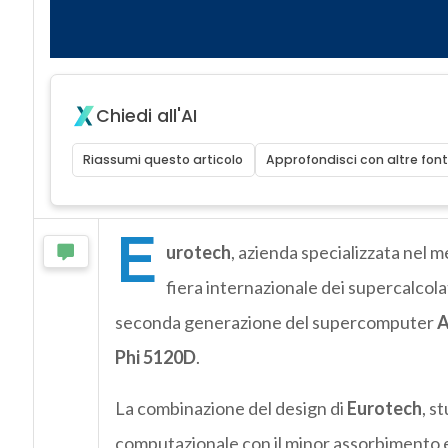
Chiedi all'AI
Riassumi questo articolo
Approfondisci con altre font
E
urotech
, azienda specializzata nel
fiera internazionale dei supercalcolator
seconda generazione del supercomputer
A
Phi 5120D
.
La combinazione del design di
Eurotech
, s
computazionale con il minor assorbimento e