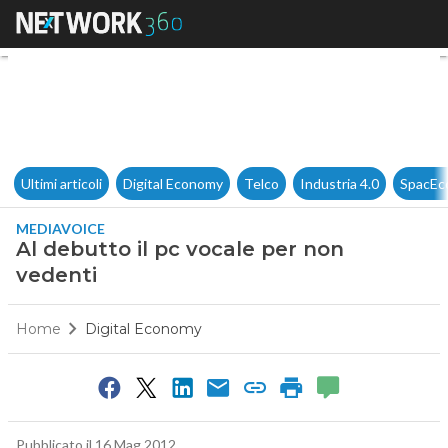
Al debutto il pc vocale per no
Ultimi articoli
Digital Economy
Telco
Industria 4.0
SpacEc
MEDIAVOICE
Al debutto il pc vocale per non
vedenti
Home
Digital Economy
Pubblicato il 16 Mag 2012