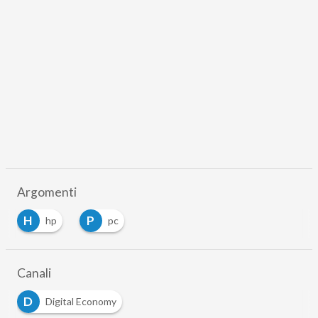
Argomenti
H
P
hp
pc
Canali
D
Digital Economy