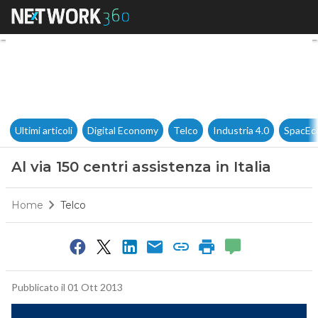
Al via 150 centri assistenza in 
Ultimi articoli
Digital Economy
Telco
Industria 4.0
SpacEc
Al via 150 centri assistenza in Italia
Home
Telco
Pubblicato il 01 Ott 2013