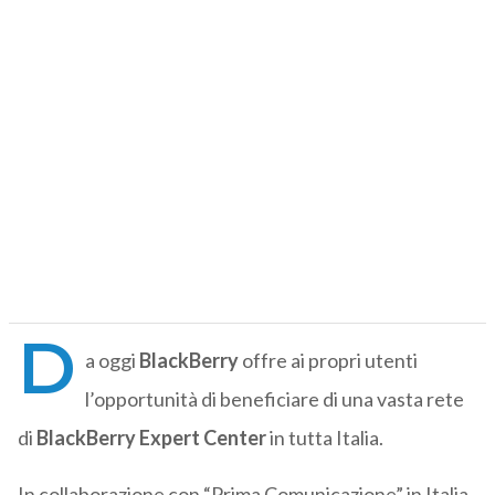
D
a oggi
BlackBerry
offre ai propri utenti
l’opportunità di beneficiare di una vasta rete
di
BlackBerry Expert Center
in tutta Italia.
In collaborazione con “Prima Comunicazione” in Italia,