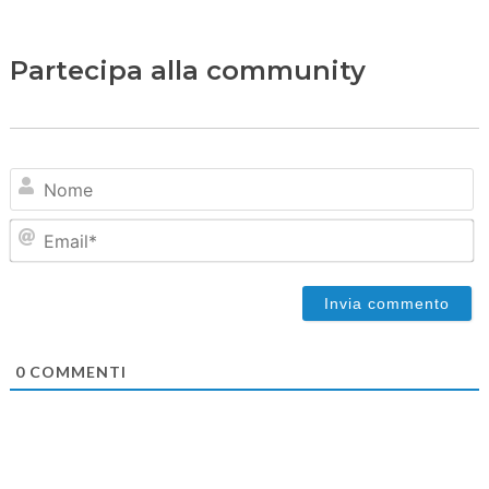
Partecipa alla community
N
Em
0
COMMENTI