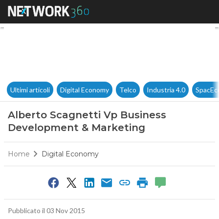
Alberto Scagnetti Vp Busine
Ultimi articoli
Digital Economy
Telco
Industria 4.0
SpacEc
Alberto Scagnetti Vp Business
Development & Marketing
Home
Digital Economy
Pubblicato il 03 Nov 2015