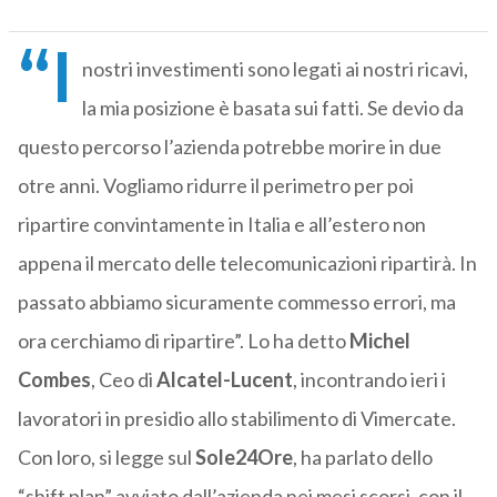
“I
nostri investimenti sono legati ai nostri ricavi,
la mia posizione è basata sui fatti. Se devio da
questo percorso l’azienda potrebbe morire in due
otre anni. Vogliamo ridurre il perimetro per poi
ripartire convintamente in Italia e all’estero non
appena il mercato delle telecomunicazioni ripartirà. In
passato abbiamo sicuramente commesso errori, ma
ora cerchiamo di ripartire”. Lo ha detto
Michel
Combes
, Ceo di
Alcatel-Lucent
, incontrando ieri i
lavoratori in presidio allo stabilimento di Vimercate.
Con loro, si legge sul
Sole24Ore
, ha parlato dello
“shift plan” avviato dall’azienda nei mesi scorsi, con il