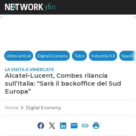
Alcatel-Lucent, Combes rilancia
Ultimi articoli
Digital Economy
Telco
Industria 4.0
SpacEc
LA VISITA A VIMERCATE
Alcatel-Lucent, Combes rilancia
sull’Italia: “Sarà il backoffice del Sud
Europa”
Home
Digital Economy