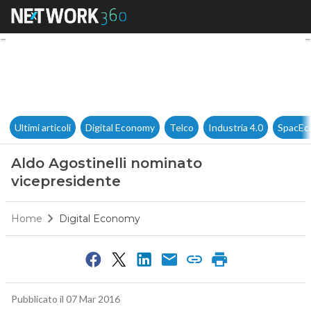
Aldo Agostinelli nominato vi
Ultimi articoli
Digital Economy
Telco
Industria 4.0
SpacEc
Aldo Agostinelli nominato
vicepresidente
Home
Digital Economy
Pubblicato il 07 Mar 2016