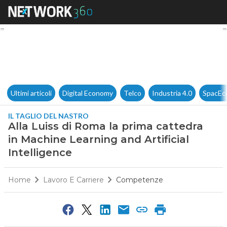
Alla Luiss di Roma la prima ca
Ultimi articoli
Digital Economy
Telco
Industria 4.0
SpacEc
IL TAGLIO DEL NASTRO
Alla Luiss di Roma la prima cattedra
in Machine Learning and Artificial
Intelligence
Home
Lavoro E Carriere
Competenze