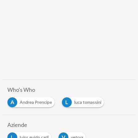
Who's Who
A
L
Andrea Prencipe
luca tomassini
Aziende
L
V
luiss guido carli
vetrya