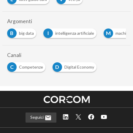
Argomenti
B
I
M
big data
intelligenza artificiale
machine 
Canali
C
D
Competenze
Digital Economy
Seguici