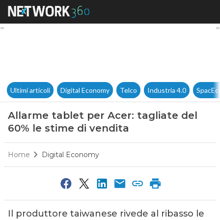
Allarme tablet per Acer: tagli
Ultimi articoli
Digital Economy
Telco
Industria 4.0
SpacEc
Allarme tablet per Acer: tagliate del
60% le stime di vendita
Home
Digital Economy
Il produttore taiwanese rivede al ribasso le