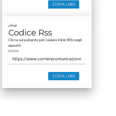
COPIA LINK
close
Codice Rss
Clicca sul pulsante per copiare il link RSS negli
appunti.
RSS link
COPIA LINK