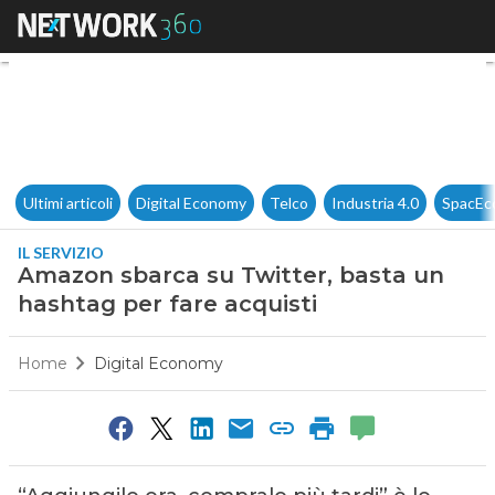
Amazon sbarca su Twitter, bas
Ultimi articoli
Digital Economy
Telco
Industria 4.0
SpacEc
IL SERVIZIO
Amazon sbarca su Twitter, basta un
hashtag per fare acquisti
Home
Digital Economy