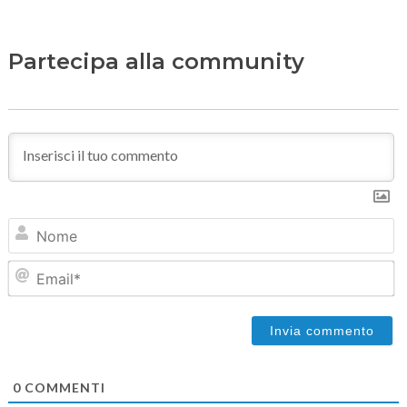
Partecipa alla community
N
Em
0
COMMENTI